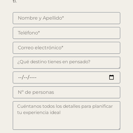
ti.
Nombre
Teléfono
Correo
electrónico
Destino
Fechas
Nº
de
personas
Mensaje