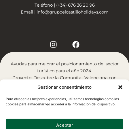
Teléfono | (+34) 676 36 20 96
Email |
info@grupoelcastilloholidays.com
I
F
n
a
s
c
t
e
Ayudas para mejorar el posicionamiento del sector
a
b
turístico para el año 2024.
g
o
Proyecto: Descubre la Comunitat Valenciana con
r
o
Holidays, Agencia de Viajes.
Gestionar consentimiento
a
k
Financiado por:
m
Para ofrecer las mejores experiencias, utilizamos tecnologías como las
cookies para almacenar y/o acceder a la información del dispositivo.
Importe: 6.195€
Aceptar